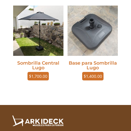
Sombrilla Central
Base para Sombrilla
Lugo
Lugo
$
1,700.00
$
1,400.00