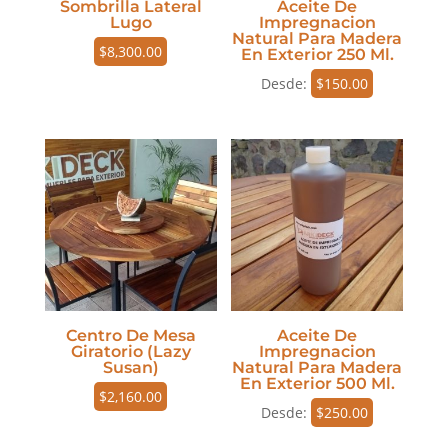
Sombrilla Lateral
Aceite De
Lugo
Impregnacion
Natural Para Madera
$
8,300.00
En Exterior 250 Ml.
Desde:
$
150.00
Centro De Mesa
Aceite De
Giratorio (Lazy
Impregnacion
Susan)
Natural Para Madera
En Exterior 500 Ml.
$
2,160.00
Desde:
$
250.00