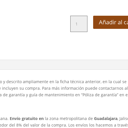
Mesa
Añadir al c
De
Bar
Institucional
cantidad
y descrito ampliamente en la ficha técnica anterior, en la cual se
 incluyen su compra. Para más información puede contactarnos al 3
za de garantía y guía de mantenimiento en “Póliza de garantía” en 
cana.
Envío gratuito en
la zona metropolitana de
Guadalajara
, Jali
dedor del 8% del valor de la compra. Los envíos los hacemos a trav