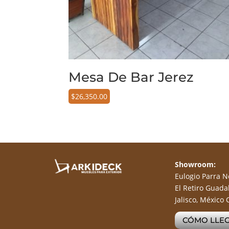
Mesa De Bar Jerez
$
26,350.00
Showroom:
Eulogio Parra No
El Retiro Guadal
Jalisco, México 
CÓMO LLE