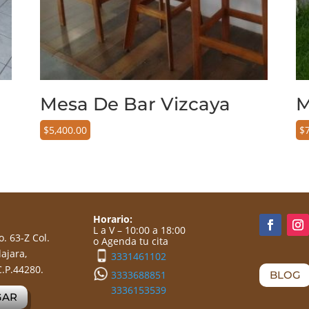
Mesa De Bar Vizcaya
M
$
5,400.00
$
Horario:
L a V – 10:00 a 18:00
. 63-Z Col.
o
Agenda tu cita
ajara,
3331461102
C.P.44280.
BLOG
3333688851
3336153539
GAR