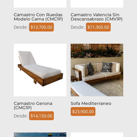
Camastro Con Ruedas
Camastro Valencia Sin
Modelo Cama (CMC1P)
Descansabrazo (CMV1P)
Desde:
$
13,700.00
Desde:
$
11,300.00
Camastro Gerona
Sofa Mediterraneo
(CMG1P)
$
23,900.00
Desde:
$
14,150.00