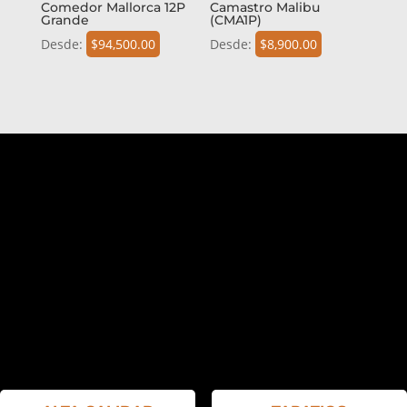
Comedor Mallorca 12P
Camastro Malibu
Grande
(CMA1P)
Desde:
$
94,500.00
Desde:
$
8,900.00