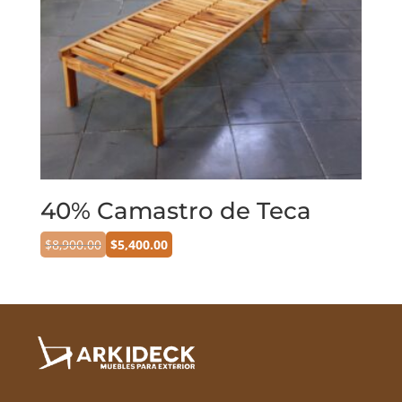
40% Camastro de Teca
$
8,900.00
$
5,400.00